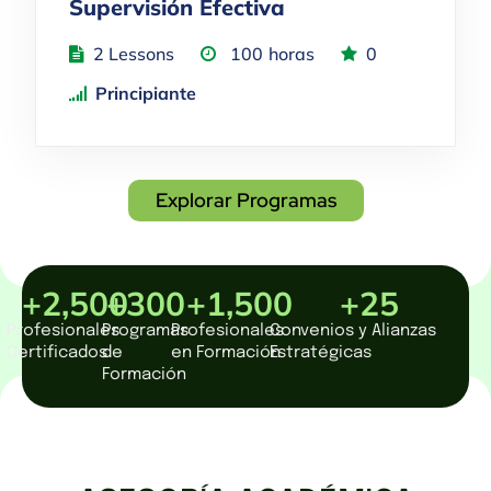
Supervisión Efectiva
2 Lessons
100
horas
0
Principiante
Explorar Programas
+
2,500
+
300
+
1,500
+
25
Profesionales
Programas
Profesionales
Convenios y Alianzas
Certificados
de
en Formación
Estratégicas
Formación