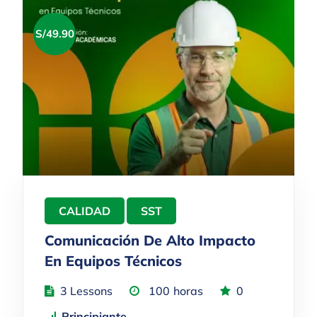
S/
49.90
CALIDAD
SST
Comunicación De Alto Impacto
En Equipos Técnicos
3 Lessons
100
horas
0
Principiante